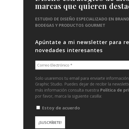
marcas que quieren desta
ESTUDIO DE DISEÑO ESPECIALIZADO EN BRAN
BODEGAS Y PRODUCTOS GOURMET
Apúntate a mi newsletter para rec
novedades interesantes
Solo usaremos tu email para enviarte información
Graphic Studio. Puedes dejar de recibir la newsle
más información consulta nuestra
Política de pr
por favor, marca la siguiente casilla:
Estoy de acuerdo