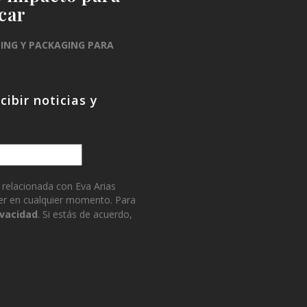
car
DING Y PACKAGING PARA
ibir noticias y
 relacionada con Eva Arias
tter en cualquier momento. Para
ivacidad
. Si estás de acuerdo,