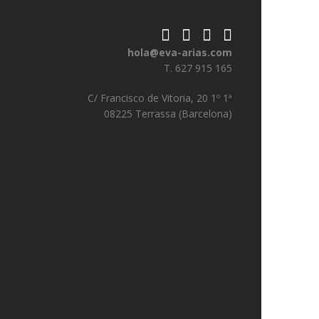
hola@eva-arias.com
T. 627 915 165
C/ Francisco de Vitoria, 20 1º 1ª
08225 Terrassa (Barcelona)