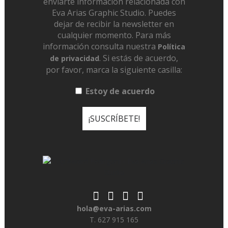
enviarte información relacionada con
Eva Arias Graphic Studio. Puedes
dejar de recibir la newsletter en
cualquier momento. Para más
información consulta nuestra
Política
. Si estás de acuerdo,
de privacidad
por favor, marca la siguiente casilla:
Estoy de acuerdo
hola@eva-arias.com
T. 627 915 165