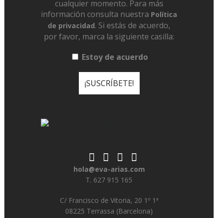
cualquier momento. Para más
información consulta nuestra
Política
. Si estás de acuerdo,
de privacidad
por favor, marca la siguiente casilla:
Estoy de acuerdo
hola@eva-arias.com
T. 627 915 165
C/ Francisco de Vitoria, 20 1º 1ª
08225 Terrassa (Barcelona)