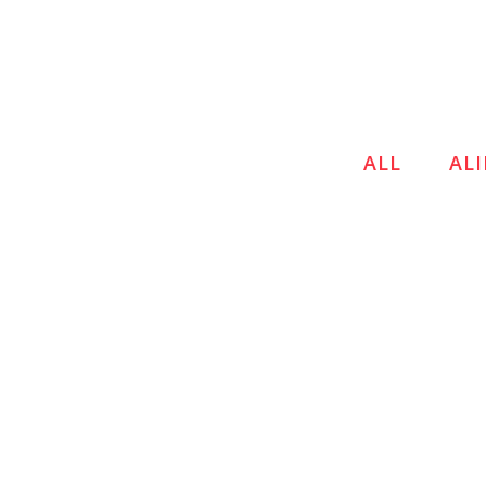
ALL
AL
FINCA LA BORREGUERA
ZOOM
VIEW