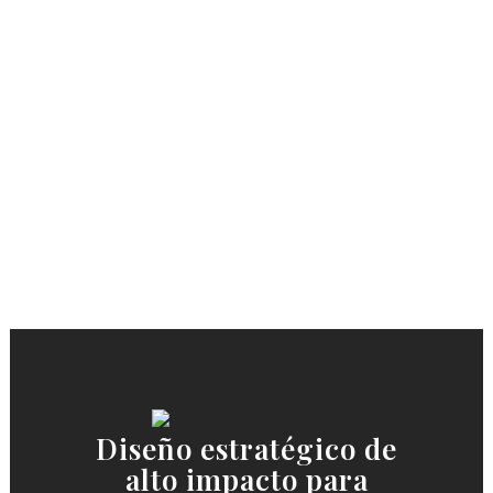
type="full_width"
angled_section="no"
text_align="left"
background_image_as_pattern="without
[vc_column][vc_column_text]
Cosmética corporal y facial
Dehesia Diseño packaging
Estamos en la dehesa...
Diseño estratégico de
alto impacto para