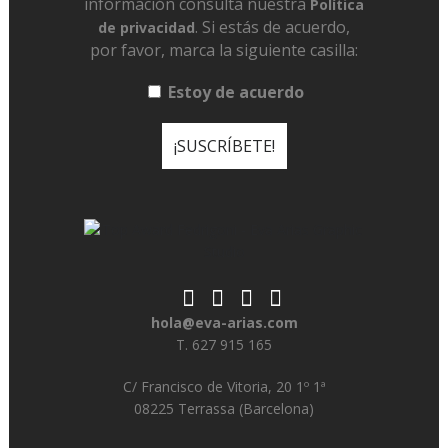
información consulta nuestra
Política
. Si estás de acuerdo,
de privacidad
por favor, marca la siguiente casilla:
Estoy de acuerdo
hola@eva-arias.com
T. 627 915 165
C/ Francisco de Vitoria, 20 1º 1ª
08225 Terrassa (Barcelona)