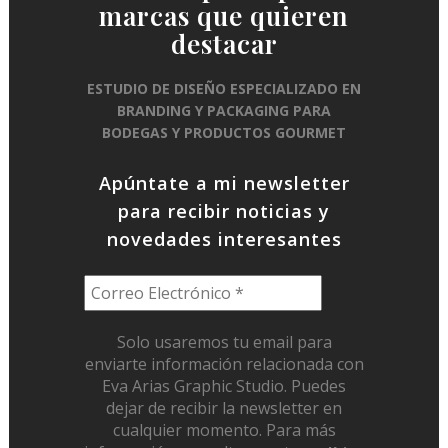
marcas que quieren
destacar
ESTUDIO DE DISEÑO ESPECIALIZADO EN
BRANDING Y PACKAGING PARA
BODEGAS Y PRODUCTOS GOURMET
Apúntate a mi newsletter
para recibir noticias y
novedades interesantes
Solo usaremos tu email para
enviarte información relacionada con
Eva Arias Graphic Studio. Puedes
dejar de recibir la newsletter en
cualquier momento. Para más