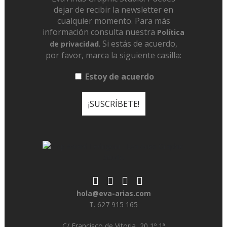
dejar de recibir la newsletter en
cualquier momento. Para más
información consulta nuestra
Política
. Si estás de acuerdo,
de privacidad
por favor, marca la siguiente casilla:
Estoy de acuerdo
hola@eva-arias.com
T. 627 915 165
C/ Francisco de Vitoria, 20 1º 1ª