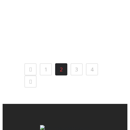
background_image_as_pattern="without
[vc_column][vc_column_text]
Buche Chardonnay Expansión
de gama La gama Buche
aumenta con este...
1
2
3
4