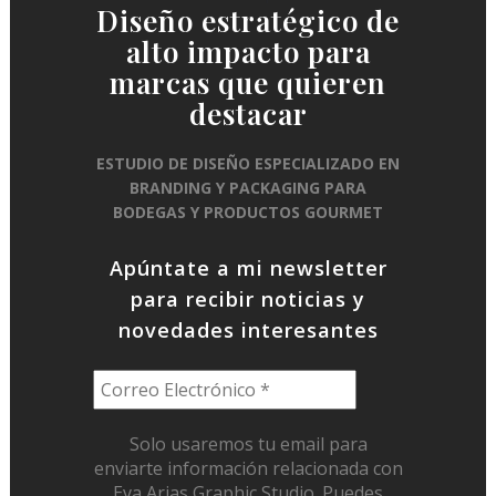
Diseño estratégico de
alto impacto para
marcas que quieren
destacar
ESTUDIO DE DISEÑO ESPECIALIZADO EN
BRANDING Y PACKAGING PARA
BODEGAS Y PRODUCTOS GOURMET
Apúntate a mi newsletter
para recibir noticias y
novedades interesantes
Solo usaremos tu email para
enviarte información relacionada con
Eva Arias Graphic Studio. Puedes